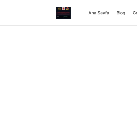
Ana Sayfa
Blog
G