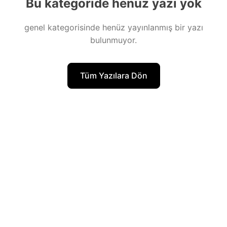
Bu kategoride henüz yazı yok
genel kategorisinde henüz yayınlanmış bir yazı
bulunmuyor.
Tüm Yazılara Dön