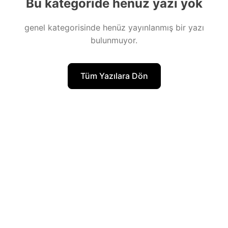
Bu kategoride henüz yazı yok
genel kategorisinde henüz yayınlanmış bir yazı
bulunmuyor.
Tüm Yazılara Dön